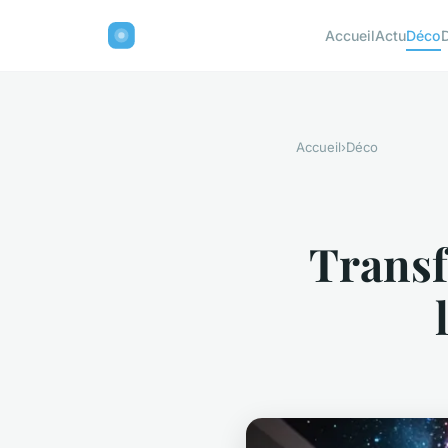
Accueil
Actu
Déco
Accueil
›
Déco
Transf