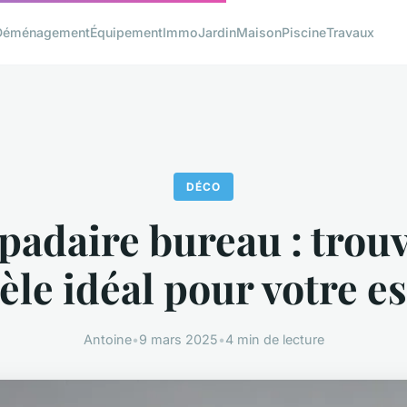
Déménagement
Équipement
Immo
Jardin
Maison
Piscine
Travaux
DÉCO
adaire bureau : trouv
le idéal pour votre e
Antoine
•
9 mars 2025
•
4 min de lecture