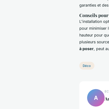
garanties et des
Conseils pour 
L'installation o
pour minimiser l
hauteur pour que
plusieurs sourc
à poser
, peut a
Déco
EC
A
A