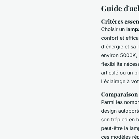
Guide d'ac
Critères essen
Choisir un
lamp
confort et effic
d'énergie et sa 
environ 5000K, 
flexibilité néce
articulé ou un p
l'éclairage à vot
Comparaison d
Parmi les nomb
design autoporta
son trépied en 
peut-être la lam
ces modèles répo