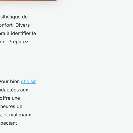
sthétique de
onfort. Divers
a à identifier le
ign. Préparez-
 Pour bien
choisir
 adaptées aux
offre une
 heures de
s, et matériaux
spectant