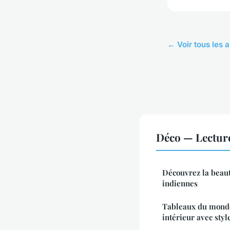
← Voir tous les a
Déco — Lectur
Découvrez la beaut
indiennes
Tableaux du monde 
intérieur avec styl