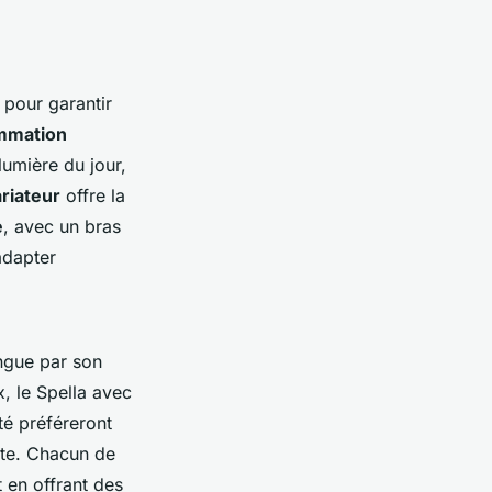
 pour garantir
ommation
lumière du jour,
riateur
offre la
e
, avec un bras
adapter
ingue par son
x, le Spella avec
té préféreront
nte. Chacun de
 en offrant des