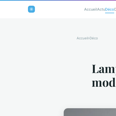
Accueil
Actu
Déco
Accueil
›
Déco
Lamp
modè