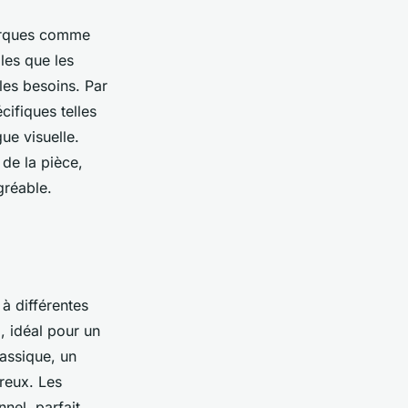
marques comme
les que les
 les besoins. Par
ifiques telles
ue visuelle.
de la pièce,
gréable.
à différentes
e
, idéal pour un
assique, un
reux. Les
nel, parfait