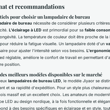
hat et recommandations
tiels pour choisir un lampadaire de bureau
adaire de bureau
nécessite de considérer plusieurs critères
acité.
L'éclairage à LED
est primordial pour sa
faible cons
longévité. La température de couleur doit être proche de la 
pour réduire la fatigue visuelle. Un lampadaire doté d'un
va
ssaire pour ajuster l'intensité selon vos besoins.
L'ergonomi
ied réglable, améliore le confort de travail en permettant d'
re position.
es meilleurs modèles disponibles sur le marché
reux
lampadaires de bureau LED
, le modèle Jiyaor se dist
nt et sa rapidité d'expédition. Pour un style plus chaleureu
bois massif est un excellent choix. Les amateurs de moderni
pe LED au design nordique, à la fois fonctionnelle et éléga
nd à des besoins spécifiques en éclairage et en style, tout