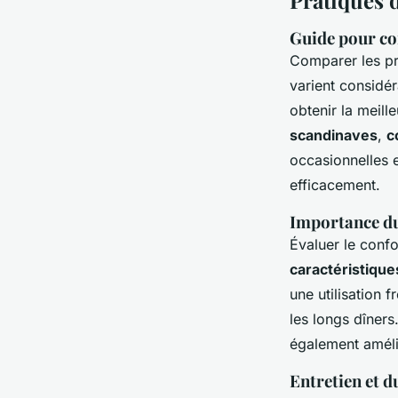
Pratiques d
Guide pour com
Comparer les p
varient considé
obtenir la meill
scandinaves
,
c
occasionnelles 
efficacement.
Importance du
Évaluer le conf
caractéristiqu
une utilisation 
les longs dîners
également améli
Entretien et d