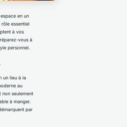
e espace en un
 rôle essentiel
ptent à vos
 Préparez-vous à
tyle personnel.
r
 un lieu à la
 moderne au
nt non seulement
table à manger.
 démarquent par