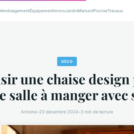
Déménagement
Équipement
Immo
Jardin
Maison
Piscine
Travaux
DÉCO
sir une chaise design
e salle à manger avec 
Antoine
•
23 décembre 2024
•
3 min de lecture