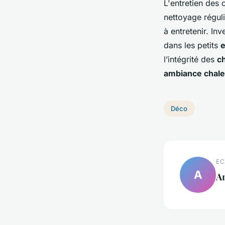
L'entretien des
nettoyage régul
à entretenir. In
dans les petits
e
l’intégrité des
ch
ambiance chal
Déco
EC
A
A