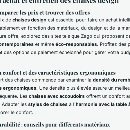
'achat et entretien des chaises design
parer les prix et trouver des offres
rix de
chaises design
est essentiel pour faire un achat intell
rablement en fonction des matériaux, du design et de la ma
eure offre, explorez des sites tels que Zago qui proposent 
ontemporaines
et même
éco-responsables
. Profitez des
et des options de paiement échelonné pour gérer votre bud
 confort et des caractéristiques ergonomiques
ort des chaises commence par examiner la
densité du rem
es ergonomiques
. Une densité plus élevée assure un meille
fréquente. Les
chaises avec accoudoirs
offrent un confort a
. Adapter les
styles de chaises
à l'
harmonie avec la table
orer le confort.
urabilité : conseils pour différents matériaux