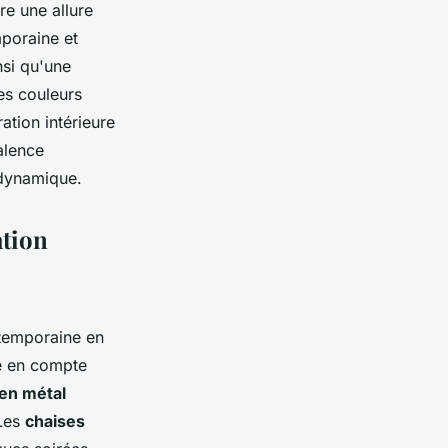
re une allure
mporaine et
nsi qu'une
es couleurs
ation intérieure
alence
 dynamique.
ation
temporaine en
re en compte
en métal
 Les
chaises