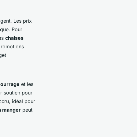
igent. Les prix
rque. Pour
des
chaises
 promotions
get
bourrage
et les
ur soutien pour
ccru, idéal pour
 à manger
peut