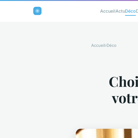
Accueil
Actu
Déco
Accueil
›
Déco
Choi
votr