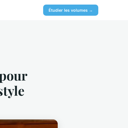
Étudier les volumes →
 pour
style