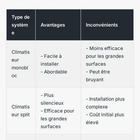
Type de
systèm
Avantages
Inconvénients
e
- Moins efficace
Climatis
- Facile à
pour les grandes
eur
installer
surfaces
monobl
- Abordable
- Peut être
oc
bruyant
- Plus
- Installation plus
silencieux
Climatis
complexe
- Efficace pour
eur split
- Coût initial plus
les grandes
élevé
surfaces