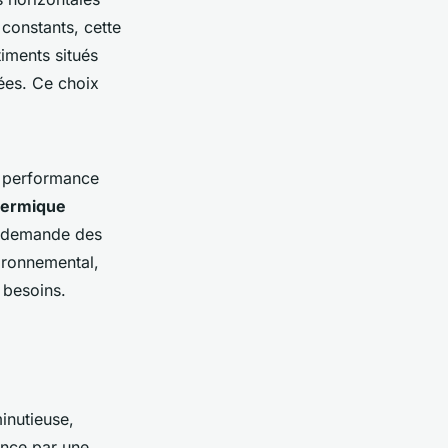
 constants, cette
iments situés
ées. Ce choix
a performance
ermique
et demande des
ironnemental,
s besoins.
inutieuse,
nce par une