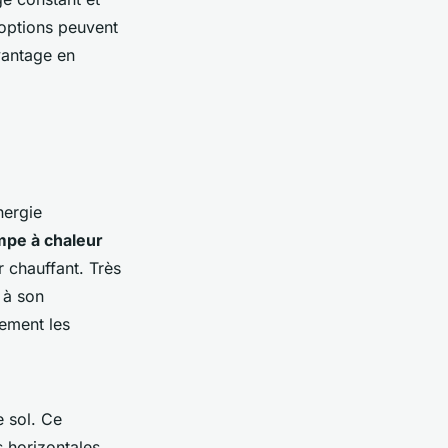
 options peuvent
avantage en
nergie
pe à chaleur
 chauffant. Très
 à son
lement les
e sol. Ce
 horizontales