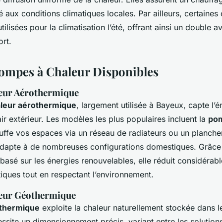
 aux conditions climatiques locales. Par ailleurs, certaines
tilisées pour la climatisation l’été, offrant ainsi un double 
ort.
ompes à Chaleur Disponibles
eur Aérothermique
leur aérothermique
, largement utilisée à Bayeux, capte l’é
’air extérieur. Les modèles les plus populaires incluent la
pom
auffe vos espaces via un réseau de radiateurs ou un plancher
s’adapte à de nombreuses configurations domestiques. Grâce
asé sur les énergies renouvelables, elle réduit considérab
iques tout en respectant l’environnement.
eur Géothermique
thermique
exploite la chaleur naturellement stockée dans l
site un dimensionnement précis, variant entre les solutions