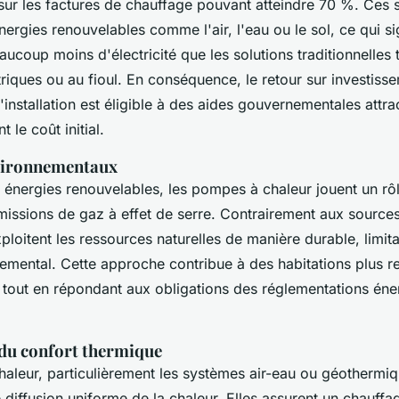
ur les factures de chauffage pouvant atteindre 70 %. Ces
nergies renouvelables comme l'air, l'eau ou le sol, ce qui sig
oup moins d'électricité que les solutions traditionnelles t
riques ou au fioul. En conséquence, le retour sur investisse
l'installation est éligible à des aides gouvernementales attra
 le coût initial.
vironnementaux
 énergies renouvelables, les pompes à chaleur jouent un rôl
missions de gaz à effet de serre. Contrairement aux source
xploitent les ressources naturelles de manière durable, limita
emental. Cette approche contribue à des habitations plus 
 tout en répondant aux obligations des réglementations éne
du confort thermique
aleur, particulièrement les systèmes air-eau ou géothermiq
 diffusion uniforme de la chaleur. Elles assurent un chauffa