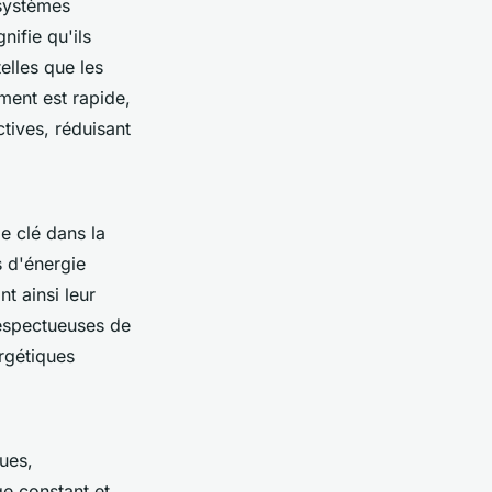
 systèmes
nifie qu'ils
elles que les
ment est rapide,
ctives, réduisant
e clé dans la
s d'énergie
nt ainsi leur
respectueuses de
rgétiques
ues,
ge constant et