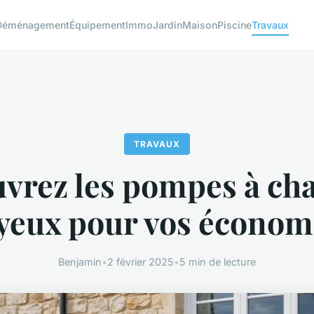
Déménagement
Équipement
Immo
Jardin
Maison
Piscine
Travaux
TRAVAUX
vrez les pompes à cha
yeux pour vos économ
Benjamin
•
2 février 2025
•
5 min de lecture