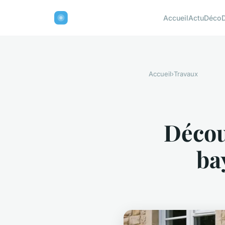
Accueil
Actu
Déco
Accueil
›
Travaux
Décou
ba