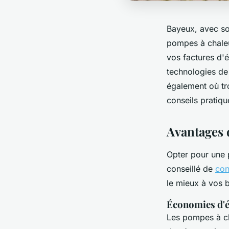
Bayeux, avec so
pompes à chaleu
vos factures d'
technologies de
également où tro
conseils pratiq
Avantages 
Opter pour une 
conseillé de
con
le mieux à vos b
Économies d'én
Les pompes à ch