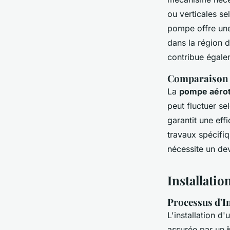
ou verticales se
pompe offre une
dans la région 
contribue égale
Comparaison 
La
pompe aéro
peut fluctuer se
garantit une eff
travaux spécifi
nécessite un dev
Installati
Processus d'I
L'installation d
assurée par un