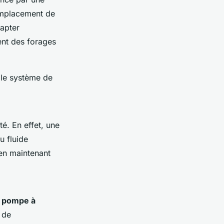
emplacement de
capter
ent des forages
t le système de
té. En effet, une
u fluide
 en maintenant
r pompe à
t de