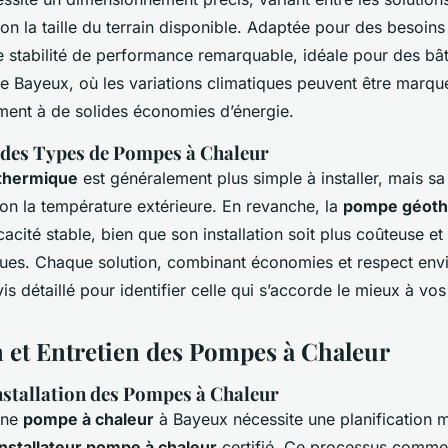
lon la taille du terrain disponible. Adaptée pour des besoins
 stabilité de performance remarquable, idéale pour des bât
de Bayeux, où les variations climatiques peuvent être marqu
ment à de solides économies d’énergie.
des Types de Pompes à Chaleur
thermique
est généralement plus simple à installer, mais s
lon la température extérieure. En revanche, la
pompe géoth
icacité stable, bien que son installation soit plus coûteuse 
ques. Chaque solution, combinant économies et respect env
is détaillé pour identifier celle qui s’accorde le mieux à vo
on et Entretien des Pompes à Chaleur
nstallation des Pompes à Chaleur
'une
pompe à chaleur
à Bayeux nécessite une planification m
installateur pompe à chaleur
certifié. Ce processus comme