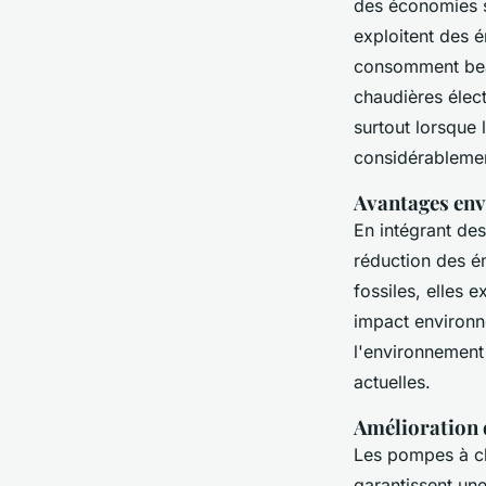
des économies s
exploitent des é
consomment beauc
chaudières élect
surtout lorsque 
considérablement
Avantages en
En intégrant des
réduction des é
fossiles, elles e
impact environn
l'environnement
actuelles.
Amélioration 
Les pompes à ch
garantissent une