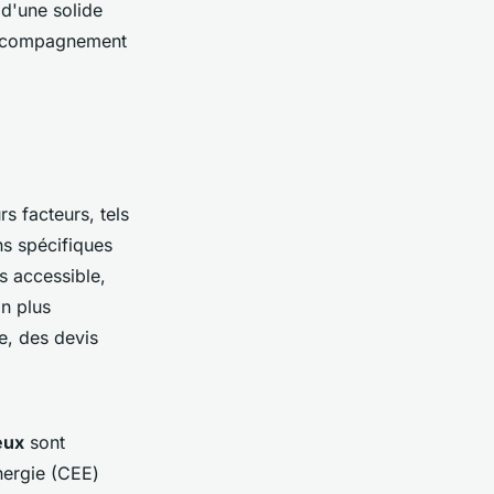
 d'une solide
 accompagnement
s facteurs, tels
ns spécifiques
s accessible,
on plus
e, des devis
eux
sont
nergie (CEE)